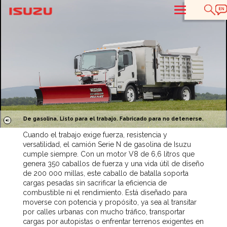
T
De gasolina. Listo para el trabajo. Fabricado para no detenerse.
Cuando el trabajo exige fuerza, resistencia y
versatilidad, el camión Serie N de gasolina de Isuzu
cumple siempre. Con un motor V8 de 6,6 litros que
genera 350 caballos de fuerza y una vida útil de diseño
de 200 000 millas, este caballo de batalla soporta
cargas pesadas sin sacrificar la eficiencia de
combustible ni el rendimiento. Está diseñado para
moverse con potencia y propósito, ya sea al transitar
por calles urbanas con mucho tráfico, transportar
cargas por autopistas o enfrentar terrenos exigentes en